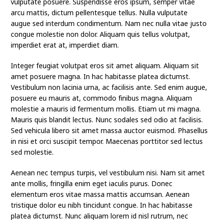
vulputate posuere. Suspendisse eros ipsum, semper vitae
arcu mattis, dictum pellentesque tellus. Nulla vulputate
augue sed interdum condimentum. Nam nec nulla vitae justo
congue molestie non dolor. Aliquam quis tellus volutpat,
imperdiet erat at, imperdiet diam.
Integer feugiat volutpat eros sit amet aliquam. Aliquam sit
amet posuere magna. In hac habitasse platea dictumst.
Vestibulum non lacinia urna, ac facilisis ante. Sed enim augue,
posuere eu mauris at, commodo finibus magna. Aliquam
molestie a mauris id fermentum mollis. Etiam ut mi magna.
Mauris quis blandit lectus. Nunc sodales sed odio at facilisis.
Sed vehicula libero sit amet massa auctor euismod. Phasellus
in nisi et orci suscipit tempor. Maecenas porttitor sed lectus
sed molestie.
Aenean nec tempus turpis, vel vestibulum nisi. Nam sit amet
ante mollis, fringilla enim eget iaculis purus. Donec
elementum eros vitae massa mattis accumsan. Aenean
tristique dolor eu nibh tincidunt congue. In hac habitasse
platea dictumst. Nunc aliquam lorem id nisl rutrum, nec